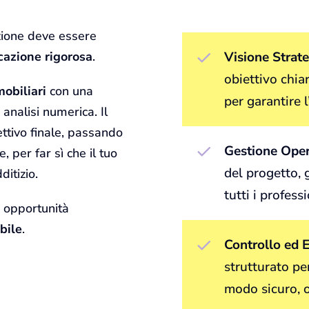
zione deve essere
icazione rigorosa
.
Visione Strate
obiettivo chia
obiliari
con una
per garantire l
analisi numerica. Il
ettivo finale, passando
Gestione Oper
 per far sì che il tuo
del progetto, 
ditizio.
tutti i profess
 opportunità
bile
.
Controllo ed E
strutturato pe
modo sicuro, o